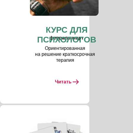
КУРС ДЛЯ
ПСИХОЛОГОВ
февраль-март
Ориентированная
на решение краткосрочная
терапия
Читать