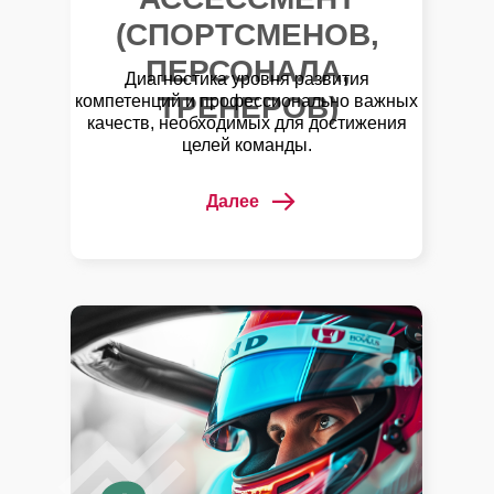
(СПОРТСМЕНОВ,
ПЕРСОНАЛА,
Диагностика уровня развития
ТРЕНЕРОВ)
компетенций и профессионально важных
качеств, необходимых для достижения
целей команды.
Далее