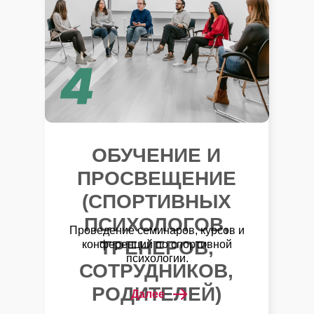
ОБУЧЕНИЕ И
ПРОСВЕЩЕНИЕ
(СПОРТИВНЫХ
ПСИХОЛОГОВ,
Проведение семинаров, курсов и
ТРЕНЕРОВ,
конференций по спортивной
психологии.
СОТРУДНИКОВ,
РОДИТЕЛЕЙ)
Далее